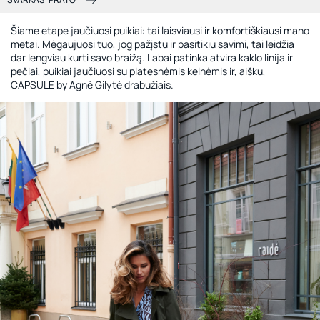
Šiame etape jaučiuosi puikiai: tai laisviausi ir komfortiškiausi mano
metai. Mėgaujuosi tuo, jog pažįstu ir pasitikiu savimi, tai leidžia
dar lengviau kurti savo braižą. Labai patinka atvira kaklo linija ir
pečiai, puikiai jaučiuosi su platesnėmis kelnėmis ir, aišku,
CAPSULE by Agnė Gilytė drabužiais.