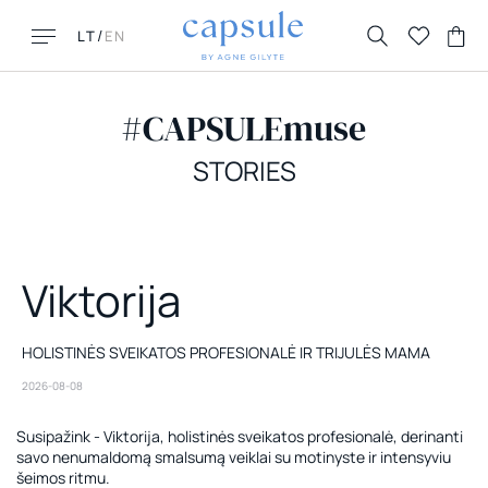
/
LT
EN
#CAPSULEmuse
STORIES
GAL ŠITO IEŠKAI?
POPULIARIAUSI
Viktorija
DUK
New New York
Kontaktai
Honolulu
Grąžinimai ir keitimai
Florence
HOLISTINĖS SVEIKATOS PROFESIONALĖ IR TRIJULĖS MAMA
Pristatymas
La Parisienne
2026-08-08
Susipažink - Viktorija, holistinės sveikatos profesionalė, derinanti
savo nenumaldomą smalsumą veiklai su motinyste ir intensyviu
šeimos ritmu.