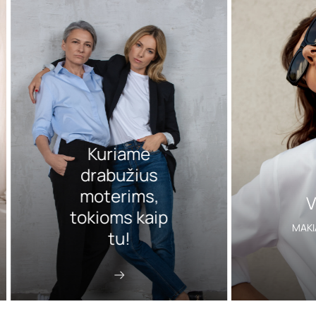
Kuriame
drabužius
moterims,
V
tokioms kaip
MAKI
tu!