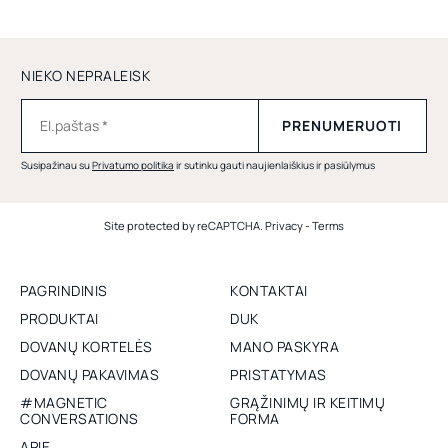
NIEKO NEPRALEISK
Susipažinau su
Privatumo politika
ir sutinku gauti naujienlaiškius ir pasiūlymus
Site protected by reCAPTCHA.
Privacy
-
Terms
PAGRINDINIS
KONTAKTAI
PRODUKTAI
DUK
DOVANŲ KORTELĖS
MANO PASKYRA
DOVANŲ PAKAVIMAS
PRISTATYMAS
#MAGNETIC
GRĄŽINIMŲ IR KEITIMŲ
CONVERSATIONS
FORMA
APIE