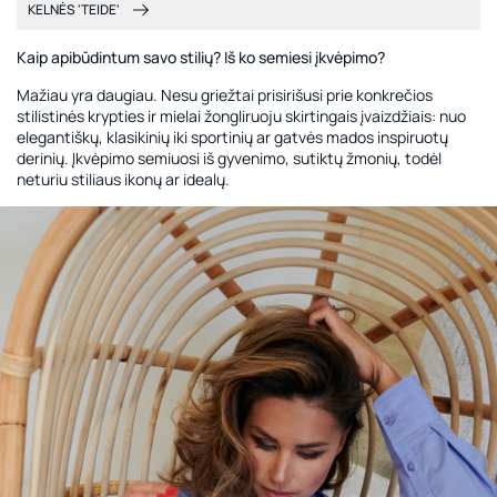
KELNĖS 'TEIDE'
Kaip apibūdintum savo stilių? Iš ko semiesi įkvėpimo?
Mažiau yra daugiau. Nesu griežtai prisirišusi prie konkrečios
stilistinės krypties ir mielai žongliruoju skirtingais įvaizdžiais: nuo
elegantiškų, klasikinių iki sportinių ar gatvės mados inspiruotų
derinių. Įkvėpimo semiuosi iš gyvenimo, sutiktų žmonių, todėl
neturiu stiliaus ikonų ar idealų.