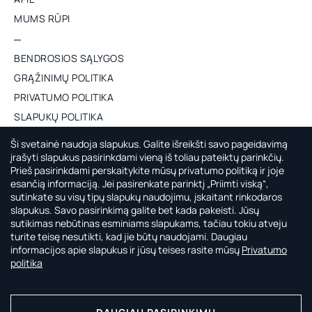
MUMS RŪPI
BENDROSIOS SĄLYGOS
GRĄŽINIMŲ POLITIKA
PRIVATUMO POLITIKA
SLAPUKŲ POLITIKA
ES PROJEKTAS
Ši svetainė naudoja slapukus. Galite išreikšti savo pageidavimą
įrašyti slapukus pasirinkdami vieną iš toliau pateiktų parinkčių.
Prieš pasirinkdami perskaitykite mūsų privatumo politiką ir joje
APIE CAPSULE BY AGNĖ GILYTĖ
esančią informaciją. Jei pasirenkate parinktį „Priimti viską“,
sutinkate su visų tipų slapukų naudojimu, įskaitant rinkodaros
CAPSULE by Agnė Gilytė rasi laikui nepavaldžius, universalius ir
slapukus. Savo pasirinkimą galite bet kada pakeisti. Jūsų
kokybiškus drabužius, kurie padės mėgautis kiekviena tavo
sutikimas nebūtinas esminiams slapukams, tačiau tokiu atveju
nuostabaus gyvenimo diena.
turite teisę nesutikti, kad jie būtų naudojami. Daugiau
informacijos apie slapukus ir jūsų teises rasite mūsų
Privatumo
politika
Apmokėk saugiai su: