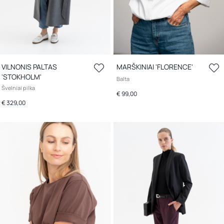
VILNONIS PALTAS
MARŠKINIAI 'FLORENCE'
'STOKHOLM'
Balta
Švelniai pilka
€ 99,00
€ 329,00