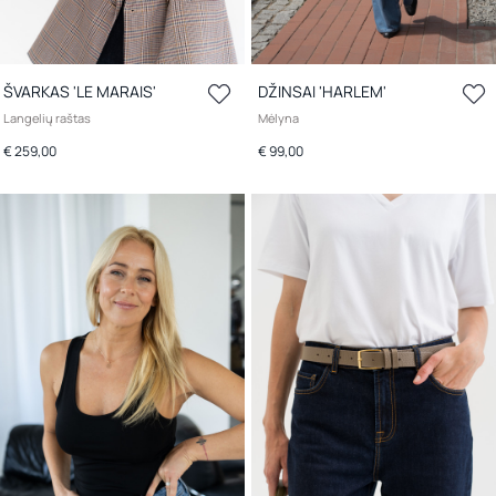
ŠVARKAS 'LE MARAIS'
DŽINSAI 'HARLEM'
Langelių raštas
Mėlyna
€ 259,00
€ 99,00