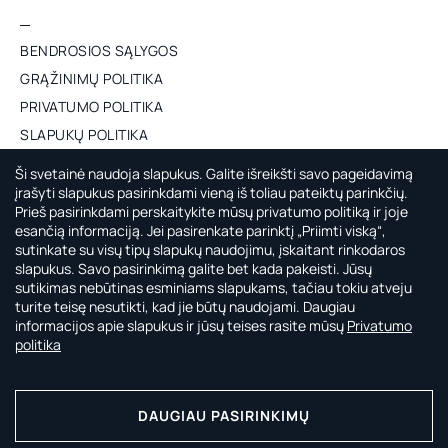
BENDROSIOS SĄLYGOS
GRĄŽINIMŲ POLITIKA
PRIVATUMO POLITIKA
SLAPUKŲ POLITIKA
ES PROJEKTAS
Ši svetainė naudoja slapukus. Galite išreikšti savo pageidavimą
įrašyti slapukus pasirinkdami vieną iš toliau pateiktų parinkčių.
Prieš pasirinkdami perskaitykite mūsų privatumo politiką ir joje
APIE CAPSULE BY AGNĖ GILYTĖ
esančią informaciją. Jei pasirenkate parinktį „Priimti viską“,
sutinkate su visų tipų slapukų naudojimu, įskaitant rinkodaros
CAPSULE by Agnė Gilytė rasi laikui nepavaldžius, universalius ir
slapukus. Savo pasirinkimą galite bet kada pakeisti. Jūsų
kokybiškus drabužius, kurie padės mėgautis kiekviena tavo
sutikimas nebūtinas esminiams slapukams, tačiau tokiu atveju
nuostabaus gyvenimo diena.
turite teisę nesutikti, kad jie būtų naudojami. Daugiau
informacijos apie slapukus ir jūsų teises rasite mūsų
Privatumo
politika
Apmokėk saugiai su:
DAUGIAU PASIRINKIMŲ