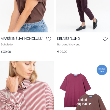
MARŠKINĖLIAI 'HONOLULU'
KELNĖS 'LUND'
Šokolado
Burgundiško vyno
€ 39,00
€ 99,00