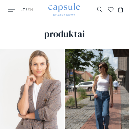
/
LT
EN
produktai
GAL ŠITO IEŠKAI?
POPULIARIAUSI
DUK
New New York
Kontaktai
Honolulu
Grąžinimai ir keitimai
Florence
Pristatymas
La Parisienne