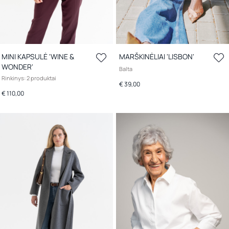
MINI KAPSULĖ 'WINE &
MARŠKINĖLIAI 'LISBON'
WONDER'
Balta
Rinkinys: 2 produktai
€ 39,00
€ 110,00