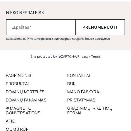
NIEKO NEPRALEISK
Susipažinau su
Privatumo politika
ir sutinku gauti naujienlaiškius ir pasiūlymus
Site protected by reCAPTCHA.
Privacy
-
Terms
PAGRINDINIS
KONTAKTAI
PRODUKTAI
DUK
DOVANŲ KORTELĖS
MANO PASKYRA
DOVANŲ PAKAVIMAS
PRISTATYMAS
#MAGNETIC
GRĄŽINIMŲ IR KEITIMŲ
CONVERSATIONS
FORMA
APIE
MUMS RŪPI