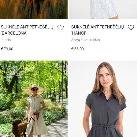
SUKNELĖ ANT PETNEŠĖLIŲ
SUKNELĖ ANT PETNEŠĖLIŲ
'BARCELONA'
'HANOI'
Juoda
Alyvų žiedų raštas
€ 79,00
€ 55,00