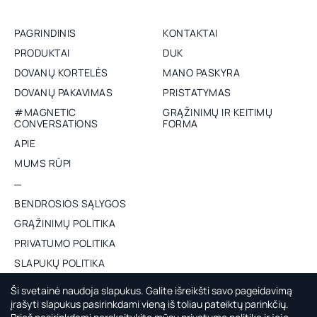
PAGRINDINIS
KONTAKTAI
PRODUKTAI
DUK
DOVANŲ KORTELĖS
MANO PASKYRA
DOVANŲ PAKAVIMAS
PRISTATYMAS
#MAGNETIC
GRĄŽINIMŲ IR KEITIMŲ
CONVERSATIONS
FORMA
APIE
MUMS RŪPI
BENDROSIOS SĄLYGOS
GRĄŽINIMŲ POLITIKA
PRIVATUMO POLITIKA
SLAPUKŲ POLITIKA
ES PROJEKTAS
Ši svetainė naudoja slapukus. Galite išreikšti savo pageidavimą
įrašyti slapukus pasirinkdami vieną iš toliau pateiktų parinkčių.