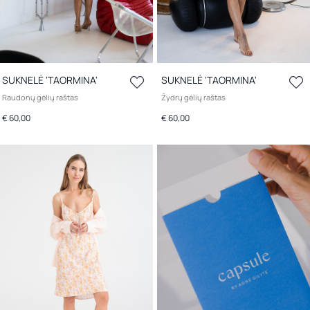
SUKNELĖ 'TAORMINA'
SUKNELĖ 'TAORMINA'
Raudonų gėlių raštas
Žydrų gėlių raštas
€ 60,00
€ 60,00