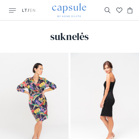
/
LT
EN
suknelės
GAL ŠITO IEŠKAI?
POPULIARIAUSI
DUK
New New York
Kontaktai
Honolulu
Grąžinimai ir keitimai
Florence
Pristatymas
La Parisienne