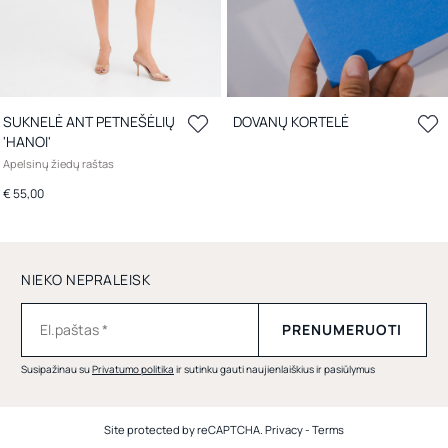
SUKNELĖ ANT PETNEŠĖLIŲ
DOVANŲ KORTELĖ
'HANOI'
Apelsinų žiedų raštas
€ 55,00
NIEKO NEPRALEISK
Susipažinau su
Privatumo politika
ir sutinku gauti naujienlaiškius ir pasiūlymus
Site protected by reCAPTCHA.
Privacy
-
Terms