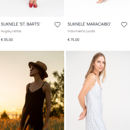
SUKNELĖ 'ST. BARTS'
SUKNELĖ 'MARACAIBO'
Augalų raštas
Vidurnakčio juoda
€ 35,00
€ 75,00